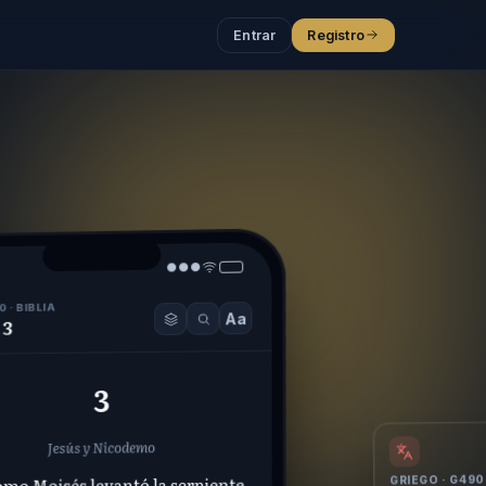
Entrar
Registro
●●●
 · BIBLIA
Aa
 3
3
Jesús y Nicodemo
omo Moisés levantó la serpiente
GRIEGO · G490