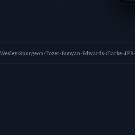
ey
·
Spurgeon
·
Tozer
·
Bunyan
·
Edwards
·
Clarke
·
JFB
·
East