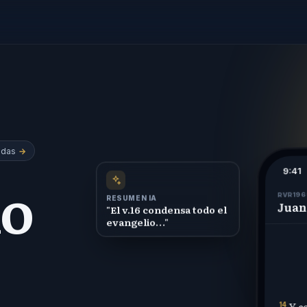
adas
→
9:41
io
RVR1960
RESUMEN IA
Juan
"El v.16 condensa todo el
evangelio…"
Y c
14