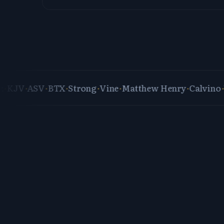
V
·
ASV
·
BTX
·
Strong
·
Vine
·
Matthew Henry
·
Calvino
·
Wesl