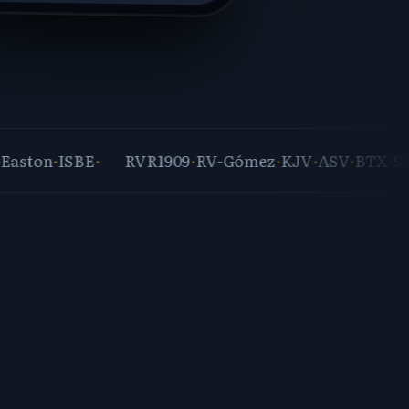
on
·
ISBE
·
RVR1909
·
RV-Gómez
·
KJV
·
ASV
·
BTX
·
Strong