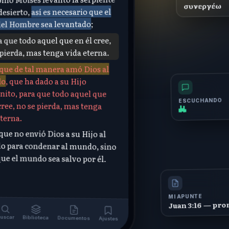
συνεργέω
así es necesario que el
 desierto,
;
del Hombre sea levantado
a que todo aquel que en él cree,
 pierda, mas tenga vida eterna.
que de tal manera amó Dios al
do
, que ha dado a su Hijo
nito, para que todo aquel que
ESCUCHANDO
cree, no se pierda, mas tenga
eterna.
que no envió Dios a su Hijo al
o para condenar al mundo, sino
que el mundo sea salvo por él.
MI APUNTE
— pro
Juan 3:16
uscar
Biblioteca
Documentos
Ajustes