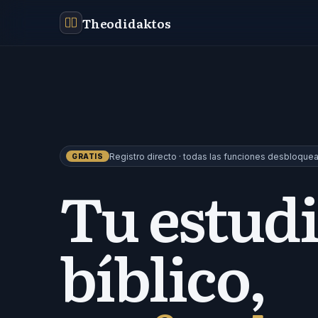
Theodidaktos
Romanos 8:28
03
WLC
RVR1909
3
5
sunergéo
Henry · MH
Registro directo · todas las funciones desbloque
GRATIS
Tu estud
bíblico,