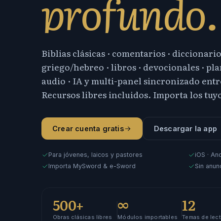
profundo.
Biblias clásicas · comentarios · diccionario
griego/hebreo · libros · devocionales · plan
audio · IA y multi-panel sincronizado entre
Recursos libres incluidos. Importa los tuy
Crear cuenta gratis
Descargar la app
Para jóvenes, laicos y pastores
iOS · An
Importa MySword & e-Sword
Sin anunc
500+
∞
12
Obras clásicas libres
Módulos importables
Temas de lect