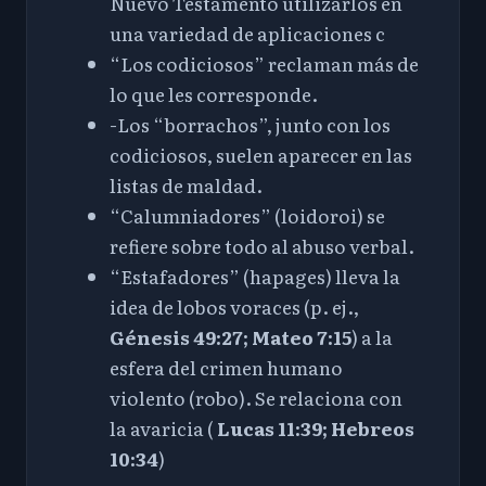
Nuevo Testamento utilizarlos en
una variedad de aplicaciones
c
“Los codiciosos” reclaman más de
lo que les corresponde.
-Los “borrachos”, junto con los
codiciosos, suelen aparecer en las
listas de maldad.
“Calumniadores” (loidoroi) se
refiere sobre todo al abuso verbal.
“Estafadores” (hapages) lleva la
idea de lobos voraces (p. ej.,
Génesis 49:27
;
Mateo 7:15
) a la
esfera del crimen humano
violento (robo). Se relaciona con
la avaricia (
Lucas 11:39
;
Hebreos
10:34
)