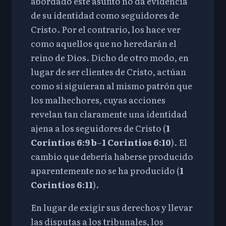
abordado este asunto no da evidencia
de su identidad como seguidores de
Cristo. Por el contrario, los hace ver
como aquellos que no heredarán el
reino de Dios. Dicho de otro modo, en
lugar de ser clientes de Cristo, actúan
como si siguieran al mismo patrón que
los malhechores, cuyas acciones
revelan tan claramente una identidad
ajena a los seguidores de Cristo (
1
Corintios 6:9
b
–
1 Corintios 6:10
). El
cambio que debería haberse producido
aparentemente no se ha producido (
1
Corintios 6:11
).
En lugar de exigir sus derechos y llevar
las disputas a los tribunales, los