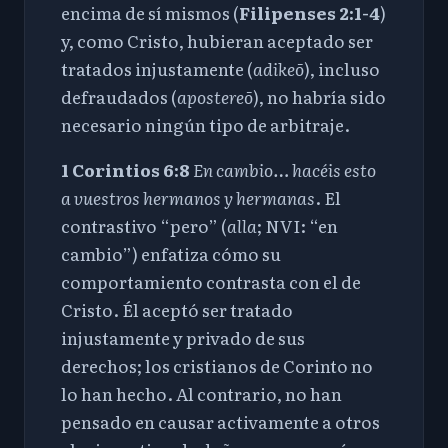
encima de sí mismos (
Filipenses 2:1-4
)
y, como Cristo, hubieran aceptado ser
tratados injustamente (
adikeō
), incluso
defraudados (
apostereō
), no habría sido
necesario ningún tipo de arbitraje.
1 Corintios 6:8
En cambio… hacéis esto
a vuestros hermanos y hermanas
. El
contrastivo “pero” (
alla
; NVI
: “en
cambio”) enf
atiza cómo su
comportamiento contrasta con el de
Cristo. Él aceptó ser tratado
injustamente y privado de sus
derechos; los cristianos de Corinto no
lo han hecho. Al contrario, no han
pensado en causar activamente a otros