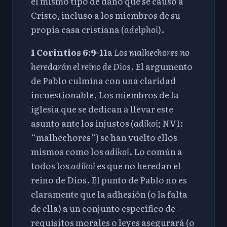
el mismo tipo de daño que se causó a
Cristo, incluso a los miembros de su
propia casa cristiana (
adelphoi
).
1 Corintios
6:9-11
a
Los malhechores no
heredarán el reino de Dios
. El argumento
de Pablo culmina con una claridad
incuestionable. Los miembros de la
iglesia que se dedican a llevar este
asunto ante los injustos (
adikoi
; NVI
:
“malhechores”) se han vuelto
ellos
mismos como los
adikoi
. Lo común a
todos los
adikoi
es que no heredan el
reino de Dios. El punto de Pablo no es
claramente que la adhesión (o la falta
de ella) a un conjunto específico de
requisitos morales o leyes asegurará (o