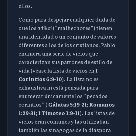
ellos.
Como para despejar cualquier duda de
que los
adikoi
(“malhechores”) tienen
una identidad o un conjunto de valores
diferentes a los de los cristianos, Pablo
enumera una serie de vicios que
caracterizan sus patrones de estilo de
vida (véase la lista de vicios en
1
Corintios 6:9-10
). La lista no es
exhaustiva ni está pensada para
enumerar únicamente los “pecados
corintios” (
Gálatas 5:19-21
;
Romanos
1:29-31
;
1 Timoteo 1:9-11
). Las listas de
vicios eran comunes y las utilizaban
también las sinagogas de la diáspora